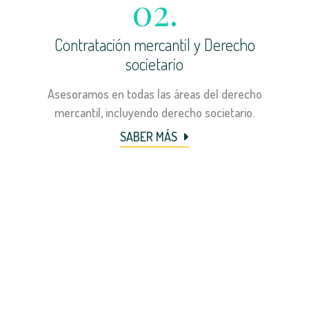
02.
Contratación mercantil y Derecho
societario
Asesoramos en todas las áreas del derecho
mercantil, incluyendo derecho societario.
SABER MÁS
03.
Derecho civil
Ofrecemos servicios dedicados a resolver
problemas legales del área del derecho más
presente en las relaciones cotidianas de nuestra